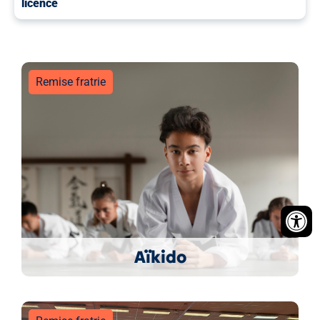
licence
Remise fratrie
Aïkido