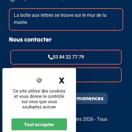
La boîte aux lettres se trouve sur le mur de la
mairie.
Nous contacter
03 84 22 77 79
E-mail
X
Masquer le band
Ce site utilise des cookies
et vous donne le contrôle
Infos pratiques et permanences
sur ceux que vous
souhaitez activer
© Foyer Communal de Bavilliers 2026 - Tous
Tout accepter
droits réservés