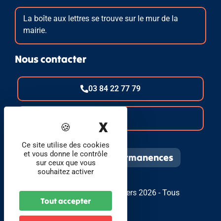
La boîte aux lettres se trouve sur le mur de la
mairie.
Nous contacter
03 84 22 77 79
E-mail
X
Masquer le band
Ce site utilise des cookies
et vous donne le contrôle
Infos pratiques et permanences
sur ceux que vous
souhaitez activer
© Foyer Communal de Bavilliers 2026 - Tous
Tout accepter
droits réservés