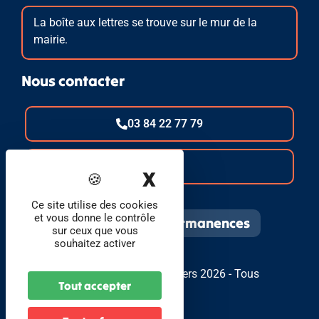
La boîte aux lettres se trouve sur le mur de la
mairie.
Nous contacter
03 84 22 77 79
E-mail
X
Masquer le band
Ce site utilise des cookies
et vous donne le contrôle
Infos pratiques et permanences
sur ceux que vous
souhaitez activer
© Foyer Communal de Bavilliers 2026 - Tous
Tout accepter
droits réservés