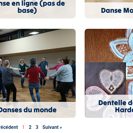
se en ligne (pas de
base)
Danse Mo
Dentelle d
Danses du monde
Hard
récédent
1
2
3
Suivant »