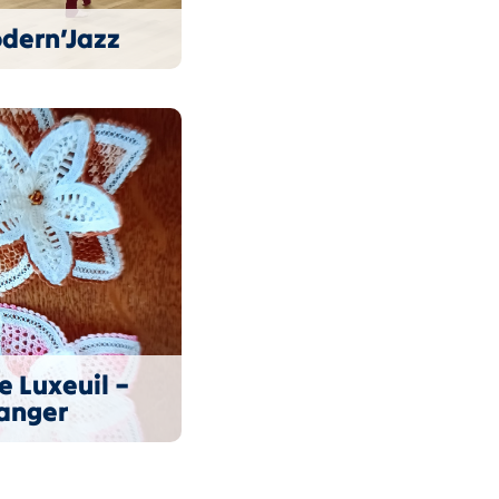
dern’Jazz
e Luxeuil –
anger