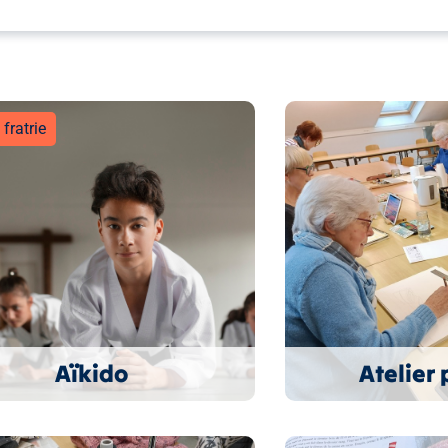
fratrie
Aïkido
Atelier 