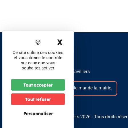
X
Masquer le band
Foyer communal de
Ce site utilise des cookies
Bavilliers
et vous donne le contrôle
sur ceux que vous
souhaitez activer
1 place Jean Moulin, 90800 Bavilliers
Tout accepter
La boîte aux lettres se trouve sur le mur de la mairie.
Tout refuser
Personnaliser
© Foyer Communal de Bavilliers 2026 - Tous droits rése