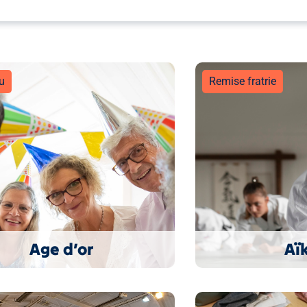
u
Remise fratrie
Age d’or
Aï