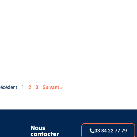
récédent
1
2
3
Suivant »
eau des cookies
Nous
03 84 22 77 79
contacter