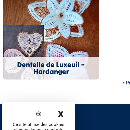
Dentelle de Luxeuil –
Hardanger
« P
X
Masquer le band
Foyer communal de
Ce site utilise des cookies
Bavilliers
et vous donne le contrôle