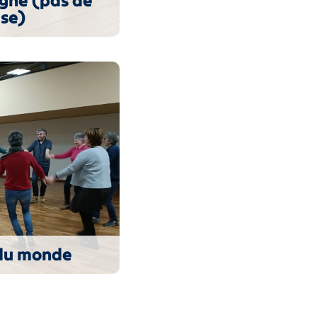
igne (pas de
se)
du monde