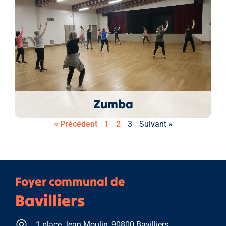
Zumba
« Précédent
1
2
3
Suivant »
Foyer communal de
Bavilliers
1 place Jean Moulin, 90800 Bavilliers