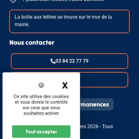
La boîte aux lettres se trouve sur le mur de la
mairie.
Nous contacter
03 84 22 77 79
E-mail
X
Masquer le band
Ce site utilise des cookies
et vous donne le contrôle
Infos pratiques et permanences
sur ceux que vous
souhaitez activer
© Foyer Communal de Bavilliers 2026 - Tous
Tout accepter
droits réservés