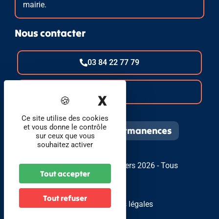
mairie.
Nous contacter
03 84 22 77 79
E-mail
X
Masquer le band
Ce site utilise des cookies
et vous donne le contrôle
Infos pratiques et permanences
sur ceux que vous
souhaitez activer
© Foyer Communal de Bavilliers 2026 - Tous
Tout accepter
droits réservés
Tout refuser
Plan du site
Mentions légales